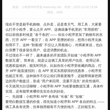
来源： 小程序APP开发:www.wsjz.net
时间：2025-12-02 10:08
阅读：1866
现在不管是刷手机购物、点外卖，还是查天气、用工具，大家要
么打开小程序，要么点开 APP。这俩就像手机里的 “常用搭档”，
但以前很多时候是 “各干各的”—— 你在小程序里加了购物车的东
西，打开 APP 一看没了；在 APP 里攒的积分，想用小程序兑换
却用不了。这种 “割裂感” 不仅让人用着闹心，对商家来说，也白
白浪费了很多留住用户、促进消费的机会。
不过现在不一样了，越来越多的开发团队开始做 “小程序和 APP
数据互通”。简单说，就是让这俩工具里的用户信息、使用记录、
优惠权益啥的，能实时同步。比如你在小程序里收藏的商品，打
开 APP 能直接找到；在 APP 里买东西获得的优惠券，小程序里
也能正常用。这种操作不仅让咱们用着更顺手，还能帮商家把两
边的用户都盘活，形成 “用户来回用、流量不流失” 的良性循环。
今天就用大白话聊聊，小程序和 APP 为啥要做数据互通，具体咋
实现，还有能带来哪些实实在在的好处。
一、先搞懂：小程序和 APP 各有啥 “长板” 和 “短板”
要明白数据互通的价值，得先知道小程序和 APP 各自的特点 ——
俩工具各有优势，但单独用都有不方便的地方，正好能互补。