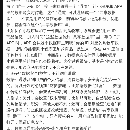
2. 搭一个 “数据同步通道”：让信息实时传
有了 “唯一身份 ID”，接下来就得搭一个 “通道”，让小程序和 APP
里的数据能实时传递。这个 “通道” 可以理解成一个 “共享数据
库”—— 不管是用户的操作记录、购物车信息，还是积分、优惠
券，都会存在这个 “共享数据库” 里。
比如你在小程序里加了一件商品到购物车，系统会把 “用户 ID +
商品信息 + 加入时间” 这些数据传到 “共享数据库” 里；等你打开
APP 时，APP 会从这个数据库里调取 “你的 ID 对应的购物车数
据”，所以你能看到小程序里加的商品；反过来，你在 APP 里修改
了购物车（比如删了一件商品），数据也会实时同步到数据库，
小程序里的购物车也会跟着变。这个过程很快，基本是 “你这边操
作完，那边立马能看到”，不会有延迟。
3. 做好 “数据安全防护”：不让信息泄露
数据互通涉及到用户的个人信息、消费记录，安全肯定是第一位
的。所以开发时必须加 “防护措施”，比如给数据 “加密”—— 数据
在传递和存储时，会变成一串乱码，只有系统能解密，防止被别
人偷取；另外，会设置 “权限管理”，比如只有用户自己能看自己
的购物记录、积分，其他人看不到；还有，会定期检查 “通道” 有
没有漏洞，防止数据被篡改或泄露。简单说，就是给 “共享数据
库” 装了一把 “安全锁”，只有授权的人（用户自己和正规系统）能
打开，保证信息安全。
四、数据互通能带来啥好处？用户和商家都受益