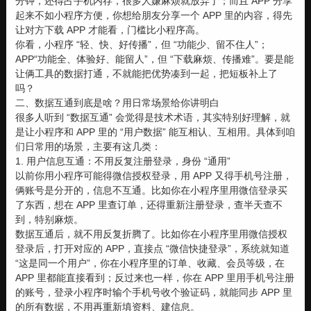
分钟，还得占手机内存，很多人嫌麻烦就放弃了；而且 APP 分享
起来不如小程序方便，你想给朋友分享一个 APP 里的内容，得先
让对方下载 APP 才能看，门槛比小程序高。
你看，小程序 “轻、快、好传播”，但 “功能少、留不住人”；
APP“功能全、体验好、能留人”，但 “下载麻烦、传播难”。要是能
让俩工具的数据打通，不就能把优势凑到一起，把短板补上了
吗？
二、数据互通到底是啥？用日常场景给你讲明白
很多人听到 “数据互通” 会觉得是技术术语，其实特别好理解，就
是让小程序和 APP 里的 “用户数据” 能互相认、互相用。具体到咱
们日常用的场景，主要有这几类：
1. 用户信息互通：不用反复注册登录，身份 “通用”
以前你用小程序可能得微信授权登录，用 APP 又得手机号注册，
俩账号是分开的，信息不互通。比如你在小程序里用微信登录买
了东西，想在 APP 里查订单，还得重新注册登录，查半天查不
到，特别麻烦。
数据互通后，就不用反复折腾了。比如你在小程序里用微信授权
登录后，打开对应的 APP，直接点 “微信快捷登录”，系统就知道
“这是同一个用户”，你在小程序里的订单、收藏、会员等级，在
APP 里都能直接看到；反过来也一样，你在 APP 里用手机号注册
的账号，登录小程序时输个手机号收个验证码，就能同步 APP 里
的所有数据，不用再重新填资料、建信息。