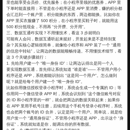
里也能享受会员价、优先服务；在小程序里领的优惠券，APP 里
下单时能直接用；不管是在小程序还是 APP 里消费，赚的积分都
会汇总到一个账户里，积分能换的东西，两边都能换。比如你在
APP 里买衣服赚了 500 积分，在小程序里买鞋子时，就能用这
500 积分抵现金，不用再 “分开攒、分开用”。
三、数据互通咋实现？不用懂技术，看这 3 步就明白
可能有人会问，数据互通听起来挺好，开发起来是不是特别复
杂？其实核心逻辑很简单，就像给小程序和 APP 装了一个 “通用
的信息中转站”，让两边的数据能顺畅传递。不用懂技术细节，看
这 3 个关键步骤就行：
1. 先给用户建一个 “唯一身份 ID”：让两边认得出是同一个人
要实现数据互通，首先得让系统知道 “谁是谁”—— 不管用户用小
程序还是 APP，系统都能识别出 “这是同一个用户”。怎么做到
呢？就是给每个用户建一个 “唯一身份 ID”。
比如你用微信授权登录小程序时，系统会生成一个专属的 ID；等
你用同一个微信登录 APP 时，系统会识别到 “这个微信账号对应
的 ID 和小程序里的一样”，就会把两边的数据关联起来；如果你
在 APP 里用手机号注册，后续用这个手机号登录小程序时，系统
也会把两个账号的 ID 合并，认定是同一个用户。简单说，就是给
用户发一个 “通用身份证”，不管用小程序还是 APP，出示这个 “身
份证”，系统就知道是你，能调出你的所有数据。