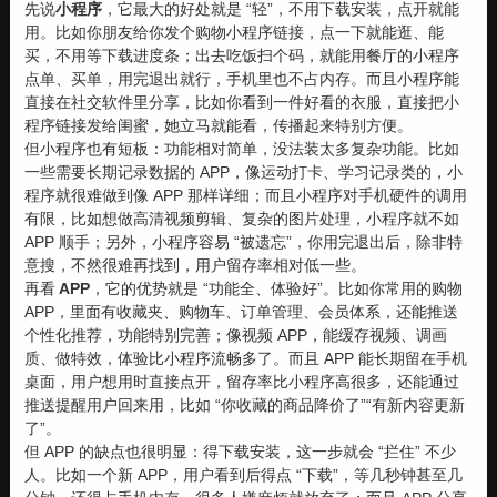
先说
小程序
，它最大的好处就是 “轻”，不用下载安装，点开就能
用。比如你朋友给你发个购物小程序链接，点一下就能逛、能
买，不用等下载进度条；出去吃饭扫个码，就能用餐厅的小程序
点单、买单，用完退出就行，手机里也不占内存。而且小程序能
直接在社交软件里分享，比如你看到一件好看的衣服，直接把小
程序链接发给闺蜜，她立马就能看，传播起来特别方便。
但小程序也有短板：功能相对简单，没法装太多复杂功能。比如
一些需要长期记录数据的 APP，像运动打卡、学习记录类的，小
程序就很难做到像 APP 那样详细；而且小程序对手机硬件的调用
有限，比如想做高清视频剪辑、复杂的图片处理，小程序就不如
APP 顺手；另外，小程序容易 “被遗忘”，你用完退出后，除非特
意搜，不然很难再找到，用户留存率相对低一些。
再
看
APP
，它的优势就是 “功能全、体验好”。比如你常用的购物
APP，里面有收藏夹、购物车、订单管理、会员体系，还能推送
个性化推荐，功能特别完善；像视频 APP，能缓存视频、调画
质、做特效，体验比小程序流畅多了。而且 APP 能长期留在手机
桌面，用户想用时直接点开，留存率比小程序高很多，还能通过
推送提醒用户回来用，比如 “你收藏的商品降价了”“有新内容更新
了”。
但 APP 的缺点也很明显：得下载安装，这一步就会 “拦住” 不少
人。比如一个新 APP，用户看到后得点 “下载”，等几秒钟甚至几