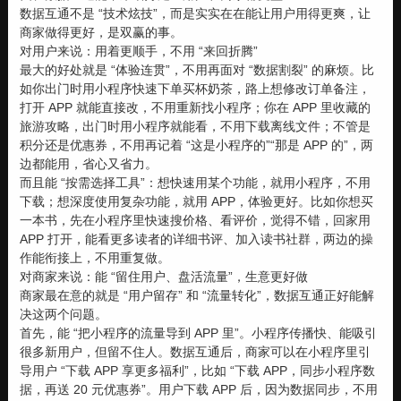
数据互通不是 “技术炫技”，而是实实在在能让用户用得更爽，让
商家做得更好，是双赢的事。
对用户来说：用着更顺手，不用 “来回折腾”
最大的好处就是 “体验连贯”，不用再面对 “数据割裂” 的麻烦。比
如你出门时用小程序快速下单买杯奶茶，路上想修改订单备注，
打开 APP 就能直接改，不用重新找小程序；你在 APP 里收藏的
旅游攻略，出门时用小程序就能看，不用下载离线文件；不管是
积分还是优惠券，不用再记着 “这是小程序的”“那是 APP 的”，两
边都能用，省心又省力。
而且能 “按需选择工具”：想快速用某个功能，就用小程序，不用
下载；想深度使用复杂功能，就用 APP，体验更好。比如你想买
一本书，先在小程序里快速搜价格、看评价，觉得不错，回家用
APP 打开，能看更多读者的详细书评、加入读书社群，两边的操
作能衔接上，不用重复做。
对商家来说：能 “留住用户、盘活流量”，生意更好做
商家最在意的就是 “用户留存” 和 “流量转化”，数据互通正好能解
决这两个问题。
首先，能 “把小程序的流量导到 APP 里”。小程序传播快、能吸引
很多新用户，但留不住人。数据互通后，商家可以在小程序里引
导用户 “下载 APP 享更多福利”，比如 “下载 APP，同步小程序数
据，再送 20 元优惠券”。用户下载 APP 后，因为数据同步，不用