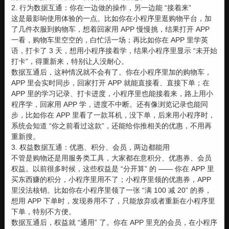
2. 行为数据互通：你在一边做的操作，另一边能 “接着来”
这是最影响使用体验的一点。比如你在小程序里逛购物平台，加
了几件衣服到购物车，想着回家用 APP 慢慢挑，结果打开 APP
一看，购物车里空空的，白忙活一场；再比如你在 APP 里学英
语，打卡了 3 天，想用小程序接着学，结果小程序里显示 “未开始
打卡”，得重新来，特别让人没耐心。
数据互通后，这种情况就不会有了。你在小程序里加的购物车，
APP 里会实时同步，回家打开 APP 就能直接看、直接下单；在
APP 里的学习记录、打卡进度，小程序里也能接着来，路上用小
程序学，回家用 APP 学，进度不中断。还有像浏览记录也能同
步，比如你在 APP 里看了一款耳机，没下单，后来用小程序时，
系统会知道 “你之前看过这款”，还能给你推相关的优惠，不用再
重新搜。
3. 权益数据互通：优惠、积分、会员，两边都能用
不管是购物还是用服务类工具，大家都在意积分、优惠券、会员
权益。以前很多时候，这些权益是 “分开算” 的 —— 你在 APP 里
买东西赚的积分，小程序里用不了；小程序里领的优惠券，APP
里没法核销。比如你在小程序里领了一张 “满 100 减 20” 的券，
想用 APP 下单时，发现券用不了，只能放弃或者重新在小程序里
下单，特别不方便。
数据互通后，权益就 “通用” 了。你在 APP 里充的会员，在小程序