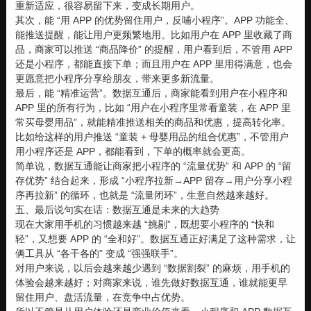
重新适应，很容易留下来，变成长期用户。
其次，能 “用 APP 的优势留住用户，反哺小程序”。APP 功能全、
能推送提醒，能让用户更频繁地用。比如用户在 APP 里收藏了商
品，商家可以推送 “商品降价” 的提醒，用户看到后，不管用 APP
还是小程序，都能直接下单；而且用户在 APP 里用得满意，也会
更愿意把小程序分享给朋友，带来更多新流量。
最后，能 “精准运营”。数据互通后，商家能看到用户在小程序和
APP 里的所有行为，比如 “用户在小程序里常看童装，在 APP 里
常买母婴用品”，就能精准推送相关的商品和优惠，提高转化率。
比如给这样的用户推送 “童装 + 母婴用品的组合优惠”，不管用户
用小程序还是 APP，都能看到，下单的概率就会更高。
简单说，数据互通能让商家把小程序的 “流量优势” 和 APP 的 “留
存优势” 结合起来，形成 “小程序拉新→APP 留存→用户分享小程
序再拉新” 的循环，也就是 “流量闭环”，生意自然越来越好。
五、最后说句实在话：数据互通是未来的大趋势
现在大家用手机的习惯越来越 “挑剔”，既想要小程序的 “快和
轻”，又想要 APP 的 “全和好”。数据互通正好满足了这种需求，让
俩工具从 “各干各的” 变成 “强强联手”。
对用户来说，以后会越来越少遇到 “数据割裂” 的麻烦，用手机的
体验会越来越好；对商家来说，谁先做好数据互通，谁就能更早
留住用户、盘活流量，在竞争中占优势。