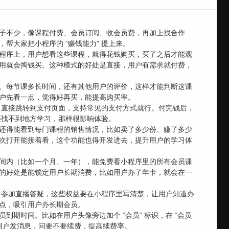
子不少，像课程付费、会员订阅、收会员费，再加上找合作
大家把小程序的 “赚钱能力” 提上来。
程序上，用户想看这些课程，就得花钱购买，买了之后才能观
用就会掏钱买。这种模式的好处是直接，用户有需求就付费，
、每节课多长时间，还有其他用户的评价，这样才能判断这课
户先看一点，觉得好再买，能提高购买率。
后，直接跳转到支付页面，支持常见的支付方式就行。付完钱后，
还找不到地方学习，那样很影响体验。
还得能看到每门课程的销售情况，比如卖了多少份、赚了多少
次打开能接着看，这个功能也得开发进去，提升用户的学习体
间内（比如一个月、一年），能免费看小程序里的所有会员课
的好处是能锁定用户长期消费，比如用户办了年卡，就会在一
料、参加直播答疑，这些权益要在小程序里写清楚，让用户知道办
点，吸引用户办长期会员。
期时间。比如在用户头像旁边加个 “会员” 标识，在 “会员
 天给用户发消息，问要不要续费，提高续费率。