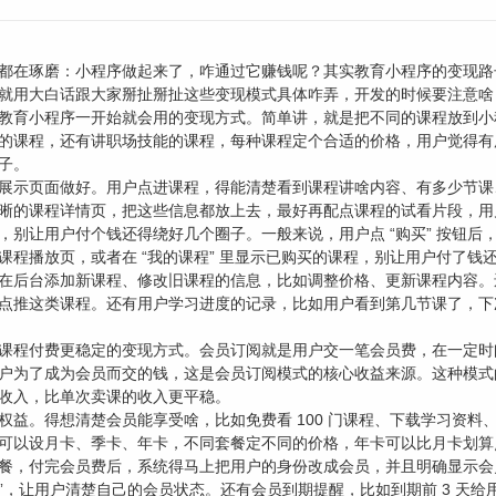
都在琢磨：小程序做起来了，咋通过它赚钱呢？其实教育小程序的变现路
就用大白话跟大家掰扯掰扯这些变现模式具体咋弄，开发的时候要注意啥，帮
教育小程序一开始就会用的变现方式。简单讲，就是把不同的课程放到小
的课程，还有讲职场技能的课程，每种课程定个合适的价格，用户觉得有
子。
展示页面做好。用户点进课程，得能清楚看到课程讲啥内容、有多少节课
晰的课程详情页，把这些信息都放上去，最好再配点课程的试看片段，用
，别让用户付个钱还得绕好几个圈子。一般来说，用户点 “购买” 按钮
课程播放页，或者在 “我的课程” 里显示已购买的课程，别让用户付了钱
在后台添加新课程、修改旧课程的信息，比如调整价格、更新课程内容。
点推这类课程。还有用户学习进度的记录，比如用户看到第几节课了，下
课程付费更稳定的变现方式。会员订阅就是用户交一笔会员费，在一定时
户为了成为会员而交的钱，这是会员订阅模式的核心收益来源。这种模式
收入，比单次卖课的收入更平稳。
权益。得想清楚会员能享受啥，比如免费看 100 门课程、下载学习资
可以设月卡、季卡、年卡，不同套餐定不同的价格，年卡可以比月卡划算
，付完会员费后，系统得马上把用户的身份改成会员，并且明确显示会员到
2 月 3 日”，让用户清楚自己的会员状态。还有会员到期提醒，比如到期前 3