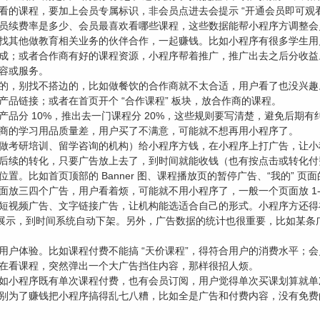
看的课程，要加上会员专属标识，非会员点进去会提示 “开通会员即可观
员续费率是多少、会员最喜欢看哪些课程，这些数据能帮小程序方调整会
找其他做教育相关业务的伙伴合作，一起赚钱。比如小程序有很多学生用
成；或者合作商有好的课程资源，小程序帮着推广，推广出去之后分收益
容或服务。
的，别找不搭边的，比如做餐饮的合作商就不太合适，用户看了也没兴趣
产品链接；或者在首页开个 “合作课程” 板块，放合作商的课程。
产品分 10%，推出去一门课程分 20%，这些规则要写清楚，避免后期
商的学习用品质量差，用户买了不满意，可能就不想再用小程序了。
做考研培训、留学咨询的机构）给小程序方钱，在小程序上打广告，让小
后续的转化，只要广告放上去了，到时间就能收钱（也有按点击或转化付
置。比如首页顶部的 Banner 图、课程播放页的暂停广告、“我的” 
放三四个广告，用户看着烦，可能就不用小程序了，一般一个页面放 1-
短视频广告、文字链接广告，让机构能选适合自己的形式。小程序方还得
 月展示，到时间系统自动下架。另外，广告数据的统计也很重要，比如某
用户体验。比如课程付费不能搞 “天价课程”，得符合用户的消费水平；
在看课程，突然弹出一个大广告挡住内容，那样很招人烦。
如小程序既有单次课程付费，也有会员订阅，用户觉得单次买课划算就单
别为了赚钱把小程序搞得乱七八糟，比如全是广告和付费内容，没有免费