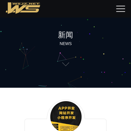
新闻
NEWS