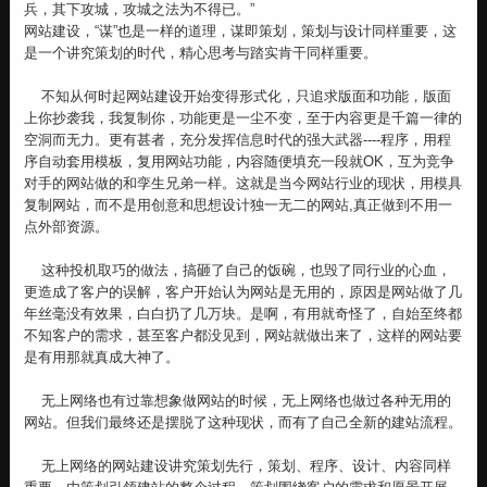
兵，其下攻城，攻城之法为不得已。”
网站建设，“谋”也是一样的道理，谋即策划，策划与设计同样重要，这
是一个讲究策划的时代，精心思考与踏实肯干同样重要。
不知从何时起网站建设开始变得形式化，只追求版面和功能，版面
上你抄袭我，我复制你，功能更是一尘不变，至于内容更是千篇一律的
空洞而无力。更有甚者，充分发挥信息时代的强大武器----程序，用程
序自动套用模板，复用网站功能，内容随便填充一段就OK，互为竞争
对手的网站做的和孪生兄弟一样。这就是当今网站行业的现状，用模具
复制网站，而不是用创意和思想设计独一无二的网站,真正做到不用一
点外部资源。
这种投机取巧的做法，搞砸了自己的饭碗，也毁了同行业的心血，
更造成了客户的误解，客户开始认为网站是无用的，原因是网站做了几
年丝毫没有效果，白白扔了几万块。是啊，有用就奇怪了，自始至终都
不知客户的需求，甚至客户都没见到，网站就做出来了，这样的网站要
是有用那就真成大神了。
无上网络也有过靠想象做网站的时候，
无上网络
也做过各种无用的
网站。但我们最终还是摆脱了这种现状，而有了自己全新的建站流程。
无上网络
的网站建设讲究策划先行，策划、程序、设计、内容同样