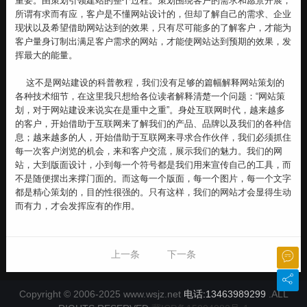
重要。由策划引领建站的整个过程。策划围绕客户的需求和愿景开展，
所谓有求而有应，客户是不懂网站设计的，但却了解自己的需求、企业
现状以及希望借助网站达到的效果，只有尽可能多的了解客户，才能为
客户量身订制出满足客户需求的网站，才能使网站达到预期的效果，发
挥最大的能量。
这不是网站建设的科普教程，我们没有足够的篇幅解释网站策划的
各种技术细节，在这里我只想给各位读者解释清楚一个问题：“网站策
划，对于网站建设来说实在是重中之重”。身处互联网时代，越来越多
的客户，开始借助于互联网来了解我们的产品、品牌以及我们的各种信
息；越来越多的人，开始借助于互联网来寻求合作伙伴，我们必须抓住
每一次客户浏览的机会，来和客户交流，展示我们的魅力。我们的网
站，大到版面设计，小到每一个符号都是我们用来宣传自己的工具，而
不是随便摆出来撑门面的。而这每一个版面，每一个图片，每一个文字
都是精心策划的，目的性很强的。只有这样，我们的网站才会显得生动
而有力，才会发挥应有的作用。
上一条
下一条
Copyright © 2006-2025 www.wsjz.net
电话:13463989299
.ALL