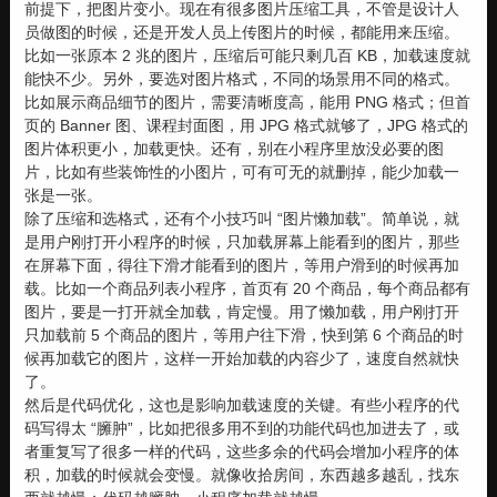
前提下，把图片变小。现在有很多图片压缩工具，不管是设计人
员做图的时候，还是开发人员上传图片的时候，都能用来压缩。
比如一张原本 2 兆的图片，压缩后可能只剩几百 KB，加载速度就
能快不少。另外，要选对图片格式，不同的场景用不同的格式。
比如展示商品细节的图片，需要清晰度高，能用 PNG 格式；但首
页的 Banner 图、课程封面图，用 JPG 格式就够了，JPG 格式的
图片体积更小，加载更快。还有，别在小程序里放没必要的图
片，比如有些装饰性的小图片，可有可无的就删掉，能少加载一
张是一张。
除了压缩和选格式，还有个小技巧叫 “图片懒加载”。简单说，就
是用户刚打开小程序的时候，只加载屏幕上能看到的图片，那些
在屏幕下面，得往下滑才能看到的图片，等用户滑到的时候再加
载。比如一个商品列表小程序，首页有 20 个商品，每个商品都有
图片，要是一打开就全加载，肯定慢。用了懒加载，用户刚打开
只加载前 5 个商品的图片，等用户往下滑，快到第 6 个商品的时
候再加载它的图片，这样一开始加载的内容少了，速度自然就快
了。
然后是代码优化，这也是影响加载速度的关键。有些小程序的代
码写得太 “臃肿”，比如把很多用不到的功能代码也加进去了，或
者重复写了很多一样的代码，这些多余的代码会增加小程序的体
积，加载的时候就会变慢。就像收拾房间，东西越多越乱，找东