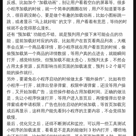
反感。比如加个 “加载动画”，别让用户看着空白的屏幕等。很多
小程序加载的时候，就一个简单的圈圈在转，用户不知道要等多
久，很容易没耐心。要是做个有趣的加载动画，比如小图标跳一
跳，或者显示 “马上就好啦” 的文字，用户看着有意思，等待的时
候就不会觉得那么漫长。
还有 “预加载” 功能也不错。就是预判用户接下来可能会点的功
能，提前加载好对应的内容。比如用户在首页看商品列表，大概
率会点第一个商品看详情，那小程序就在用户看首页的时候，偷
偷预加载第一个商品的详情数据，等用户真的点进去，就能瞬间
打开，感觉特别快。但预加载不能太贪心，别预判太多，不然会
占用太多资源，反而影响当前页面的加载速度，预判 1-2 个最可
能的操作就行。
另外，要避免在小程序启动的时候做太多 “额外操作”。比如有些
小程序一打开，就弹出登录弹窗、权限申请弹窗，还没等用户操
作，又开始加载广告，这些操作都会占用加载时间。正确的做法
是，先让小程序快速打开，等用户进入首页后，再慢慢弹出登录
弹窗或者申请权限，广告也别在启动的时候加载，等首页加载完
成后再显示，这样用户能先看到小程序的主要内容，不会觉得加
载慢。
最后，优化完之后，还得不断测试和监控。可以用一些工具测试
小程序的加载速度，看看是不是真的能做到 3 秒内打开，哪些地