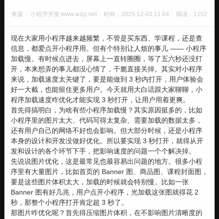
来源： 小程序开发:www.wsjz.net
时间：2025-12-03 11:04
阅读：1152
现在大家用小程序越来越频繁，不管是买东西、学课程，还是查
信息，都爱点开小程序用。但有个特别让人烦的事儿 —— 小程序
加载慢。有时候点进去，屏幕上一直转圈圈，等了五六秒还没打
开，本来想弄的事儿都没心情了，干脆直接关掉。其实对小程序
来说，加载速度太关键了，要是能做到 3 秒内打开，用户体验会
好一大截，也能留住更多用户。今天就用大白话跟大家聊聊，小
程序加载速度咋优化才能实现 3 秒打开，让用户用着更爽。
首先得搞明白，为啥有些小程序加载慢？其实原因挺多的，比如
小程序里的图片太大、代码写得太复杂、需要加载的数据太多，
还有用户自己的网络不好也会影响。但大部分时候，还是小程序
本身的设计和开发没做好优化。所以要实现 3 秒打开，就得从开
发和设计的各个环节下手，把影响速度的问题一个个解决掉。
先说说图片优化，这是最常见也最容易出问题的地方。很多小程
序里有大量图片，比如首页的 Banner 图、商品图、课程封面图，
要是这些图片体积太大，加载的时候就会特别慢。比如一张
Banner 图有好几兆，用户点开小程序，光加载这张图就得花 2
秒，那整个小程序打开肯定超 3 秒了。
那图片咋优化呢？首先得压缩图片体积，在不影响图片清晰度的