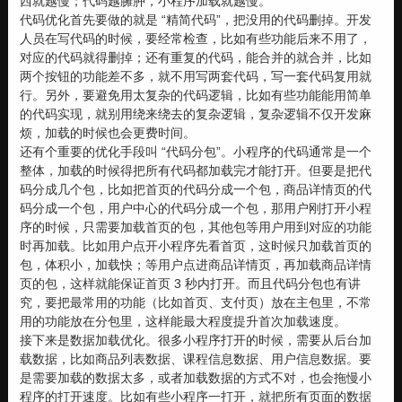
西就越慢；代码越臃肿，小程序加载就越慢。
代码优化首先要做的就是 “精简代码”，把没用的代码删掉。开发
人员在写代码的时候，要经常检查，比如有些功能后来不用了，
对应的代码就得删掉；还有重复的代码，能合并的就合并，比如
两个按钮的功能差不多，就不用写两套代码，写一套代码复用就
行。另外，要避免用太复杂的代码逻辑，比如有些功能能用简单
的代码实现，就别用绕来绕去的复杂逻辑，复杂逻辑不仅开发麻
烦，加载的时候也会更费时间。
还有个重要的优化手段叫 “代码分包”。小程序的代码通常是一个
整体，加载的时候得把所有代码都加载完才能打开。但要是把代
码分成几个包，比如把首页的代码分成一个包，商品详情页的代
码分成一个包，用户中心的代码分成一个包，那用户刚打开小程
序的时候，只需要加载首页的包，其他包等用户用到对应的功能
时再加载。比如用户点开小程序先看首页，这时候只加载首页的
包，体积小，加载快；等用户点进商品详情页，再加载商品详情
页的包，这样就能保证首页 3 秒内打开。而且代码分包也有讲
究，要把最常用的功能（比如首页、支付页）放在主包里，不常
用的功能放在分包里，这样能最大程度提升首次加载速度。
接下来是数据加载优化。很多小程序打开的时候，需要从后台加
载数据，比如商品列表数据、课程信息数据、用户信息数据。要
是需要加载的数据太多，或者加载数据的方式不对，也会拖慢小
程序的打开速度。比如有些小程序一打开，就把所有页面的数据