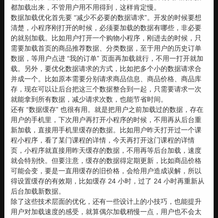
都加载出来，不管用户用不用得到，这样肯定慢。
数据加载优化首先要 “减少不必要的数据请求”。开发的时候要想
清楚，小程序刚打开的时候，必须要加载的数据有哪些，非必要
的就别加载。比如用户打开一个购物小程序，刚进去的时候，只
需要加载首页的商品推荐数据、分类数据，至于用户的历史订单
数据，等用户点进 “我的订单” 页面再加载就行，不用一打开就加
载。另外，要优化数据请求的方式，比如把多个小的数据请求合
并成一个。比如原本需要分别请求商品信息、商品价格、商品库
存，现在可以让后台把这三个数据整合到一起，只需要请求一次
就能拿到所有数据，减少请求次数，也能节省时间。
还有 “数据缓存” 也很有用。就是把用户之前加载过的数据，存在
用户的手机里，下次用户再打开小程序的时候，不用再从后台重
新加载，直接用手机里缓存的数据。比如用户昨天打开过一个课
程小程序，看了某门课程的详情，今天再打开这门课程的详情
页，小程序就直接用昨天缓存的数据，不用再等后台加载，速度
就会特别快。但要注意，缓存的数据得定期更新，比如商品价格
可能会变，要是一直用缓存的旧价格，会给用户造成误解，所以
得设置缓存的有效期，比如缓存 24 小时，过了 24 小时再重新从
后台加载新数据。
除了这些技术层面的优化，还有一些设计上的小技巧，也能提升
用户对加载速度的感受，就算偶尔加载稍慢一点，用户也不会太